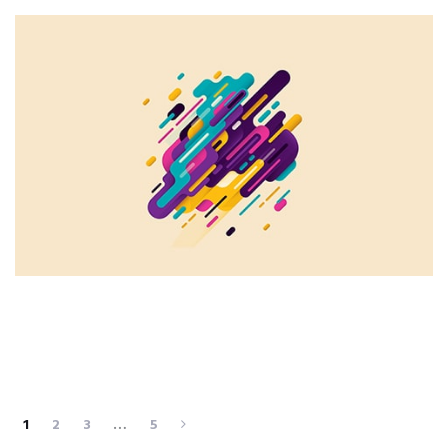
1
2
3
…
5