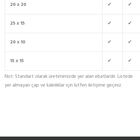
20 x 20
✔
✔
25 x 15
✔
✔
20 x 10
✔
✔
15 x 15
✔
✔
Not: Standart olarak üretimimizde yer alan ebatlardır. Listede
yer almayan çap ve kalınlıklar için lütfen iletişime geçiniz.