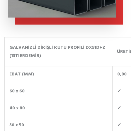
GALVANİZLİ DİKİŞLİ KUTU PROFİLİ DX51D+Z
ÜRETİ
(1311 ERDEMİR)
EBAT (MM)
0,80
60 x 60
✔
40 x 80
✔
50 x 50
✔