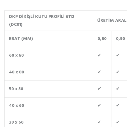
DKP DİKİŞLİ KUTU PROFİLİ 6112
ÜRETİM ARAL
(DC01)
EBAT (MM)
0,80
0,90
60 x 60
✔
✔
40 x 80
✔
✔
50 x 50
✔
✔
40 x 60
✔
✔
30 x 60
✔
✔