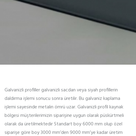
Galvanizli profiller galvanizli sacdan veya siyah profillerin
daldırma işlemi sonucu sonra üretilir. Bu galvaniz kaplama
işlemi sayesinde metalin ömrü uzar. Galvanizli profil kaynak
bölgesi müşterilerimizin siparişine uygun olarak püskürtmeli
olarak da üretilmektedir Standart boy 6000 mm olup özel
siparişe göre boy 3000 mm’den 9000 mm’ye kadar üretim