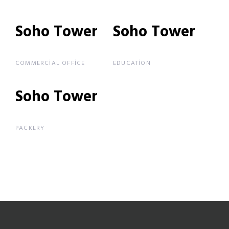
Soho Tower
Soho Tower
Soho Tower
Soho Tower
COMMERCIAL OFFICE
EDUCATION
Soho Tower
Soho Tower
PACKERY