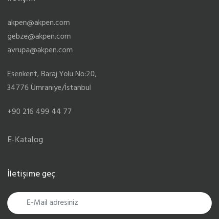
akpen@akpen.com
gebze@akpen.com
avrupa@akpen.com
Esenkent, Baraj Yolu No:20,
34776 Ümraniye/İstanbul
+90 216 499 44 77
E-Katalog
İletişime geç