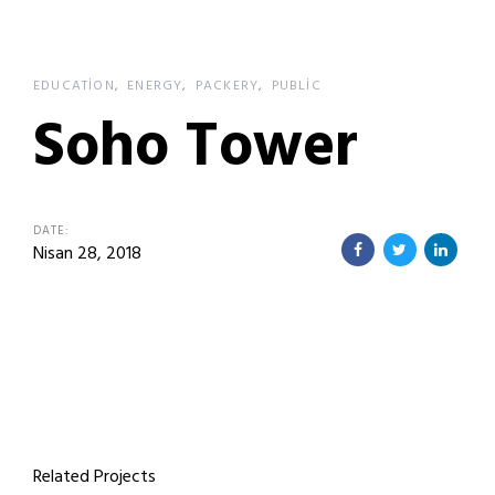
Skip
Skip
links
to
primary
EDUCATION
ENERGY
PACKERY
PUBLIC
navigation
Soho Tower
Skip
to
content
DATE:
Nisan 28, 2018
Related Projects